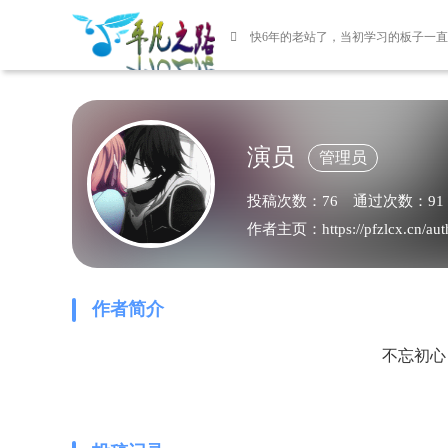
使用微语记录您身边的新鲜事
演员
管理员
投稿次数：76
通过次数：91
作者主页：https://pfzlcx.cn/aut
作者简介
不忘初心