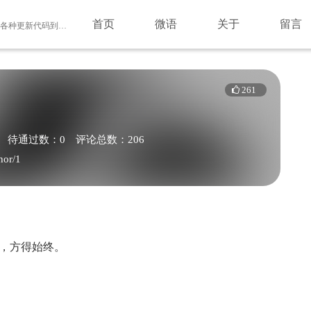
首页
微语
关于
留言
快6年的老站了，当初学习的板子一直各种更新代码到如今！麻雀虽小，但是五章俱全。有时间再研究吧！
261
待通过数：0
评论总数：206
hor/1
，方得始终。