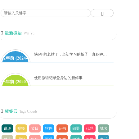
最新微语
Wei Yu
快6年的老站了，当初学习的板子一直各种更新代码到如今！麻雀虽小，但是五章俱全。有时间再研究吧！
2年前 (2024-
06-28)
使用微语记录您身边的新鲜事
6年前 (2020-
08-08)
标签云
Tags Clouds
说说
视频
节日
软件
证书
部署
代码
域名