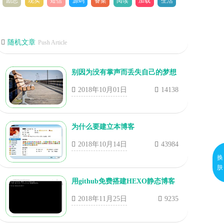
励志
现实
短信
源码
备案
阅读
加载
生活
随机文章
Push Article
别因为没有掌声而丢失自己的梦想
2018年10月01日
14138
为什么要建立本博客
2018年10月14日
43984
换
肤
用github免费搭建HEXO静态博客
2018年11月25日
9235