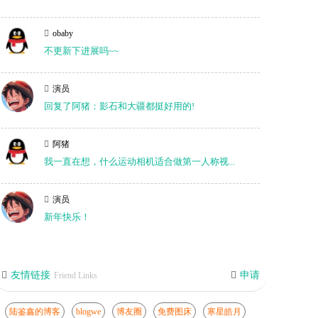
obaby
不更新下进展吗~~
演员
回复了阿猪：影石和大疆都挺好用的!
阿猪
我一直在想，什么运动相机适合做第一人称视...
演员
新年快乐！
友情链接
申请
Friend Links
陆鉴鑫的博客
blogwe
博友圈
免费图床
寒星皓月