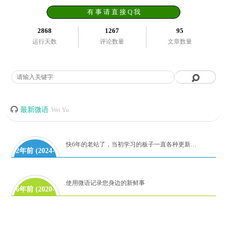
有 事 请 直 接 Q 我
2868
1267
95
运行天数
评论数量
文章数量
最新微语
Wei Yu
快6年的老站了，当初学习的板子一直各种更新代码到如今！麻雀虽小，但是五章俱全。有时间再研究吧！
2年前 (2024-
06-28)
使用微语记录您身边的新鲜事
6年前 (2020-
08-08)