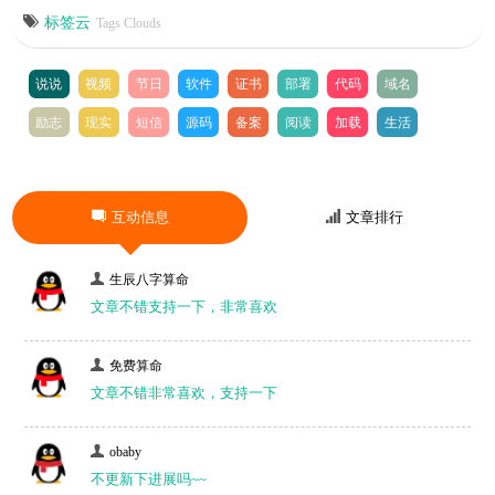
标签云
Tags Clouds
说说
视频
节日
软件
证书
部署
代码
域名
励志
现实
短信
源码
备案
阅读
加载
生活
互动信息
文章排行
生辰八字算命
文章不错支持一下，非常喜欢
免费算命
文章不错非常喜欢，支持一下
obaby
不更新下进展吗~~