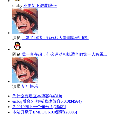
obaby
不更新下进展吗~~
演员
回复了阿猪：影石和大疆都挺好用的!
阿猪
我一直在想，什么运动相机适合做第一人称视...
演员
新年快乐！
为什么要建立本博客
(44310)
emlog后台N+模板修改兼容6.0.0
(34564)
为2019划上一个句号！
(26421)
本站升级了EMLOG6.0.0源码
(20885)