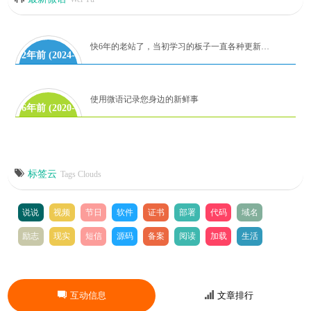
快6年的老站了，当初学习的板子一直各种更新代码到如今！麻雀虽小，但是五章俱全。有时间再研究吧！
2年前 (2024-
06-28)
使用微语记录您身边的新鲜事
6年前 (2020-
08-08)
标签云
Tags Clouds
说说
视频
节日
软件
证书
部署
代码
域名
励志
现实
短信
源码
备案
阅读
加载
生活
互动信息
文章排行