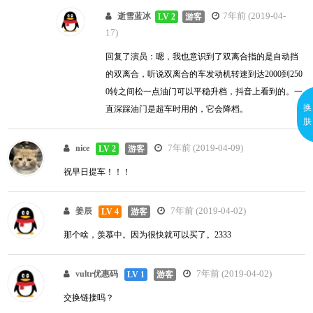
7年前 (2019-04-
逝雪蓝冰
LV 2
游客
17)
回复了演员：嗯，我也意识到了双离合指的是自动挡
的双离合，听说双离合的车发动机转速到达2000到250
0转之间松一点油门可以平稳升档，抖音上看到的。一
换
直深踩油门是超车时用的，它会降档。
肤
7年前 (2019-04-09)
nice
LV 2
游客
祝早日提车！！！
7年前 (2019-04-02)
姜辰
LV 4
游客
那个啥，羡慕中。因为很快就可以买了。2333
7年前 (2019-04-02)
vultr优惠码
LV 1
游客
交换链接吗？